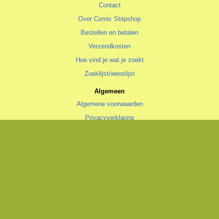
Contact
Over Comic Stripshop
Bestellen en betalen
Verzendkosten
Hoe vind je wat je zoekt
Zoeklijst/wenslijst
Algemeen
Algemene voorwaarden
Privacyverklaring
Cookiestatement
copyright © 1996—2026 Comic Stripshop, Groningen • KvK 020 48 530
• BTW NL1938.56.943.B01
Trotse realisatie
Aspin