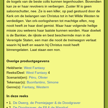
de kogels van de beste colts kunnen tegenhouden. Bovendien
kan ze er haar revolvers in verbergen. Zuster M is geen
saloonschutter, nee. Ze is een killer, op pad gestuurd door de
Kerk om de belangen van Christus tot in het Wilde Westen te
verdedigen. Van ork-oorlogsheren tot machtige elfen, nog
nooit heeft ze haar doel gemist. Maar haar volgende heilige
missie zou weleens haar laatste kunnen worden. Haar doelwit
is de Bankier, de rijkste en best beschermde man in de
Verenigde Staten, een man die nooit de treinwagon verlaat
waarin hij leeft en waarin hij Christus nooit heeft
binnengelaten. Laat staan een non.
Overige productgegevens
Held/serie:
West Fantasy
Reeks/Deel:
West Fantasy
4
Scenarist(en):
Péru, Olivier
Tekenaar(s):
Buonfantino, Simone
Genre(s):
Fantasy
,
Western
In deze reeks
•
1.
De Dwerg, de Premiejager & de Doodgraver
•
2.
De Doodgraver, de Elf & de Marshal