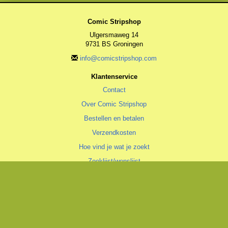
Comic Stripshop
Ulgersmaweg 14
9731 BS Groningen
info@comicstripshop.com
Klantenservice
Contact
Over Comic Stripshop
Bestellen en betalen
Verzendkosten
Hoe vind je wat je zoekt
Zoeklijst/wenslijst
Algemeen
Algemene voorwaarden
Privacyverklaring
Cookiestatement