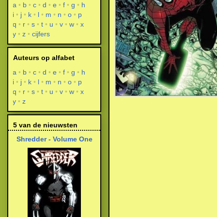
a
b
c
d
e
f
g
h
i
j
k
l
m
n
o
p
q
r
s
t
u
v
w
x
y
z
cijfers
Auteurs op alfabet
a
b
c
d
e
f
g
h
i
j
k
l
m
n
o
p
q
r
s
t
u
v
w
x
y
z
5 van de nieuwsten
Shredder - Volume One