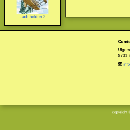
Luchthelden 2
Comic
Ulger
9731 
inf
copyright