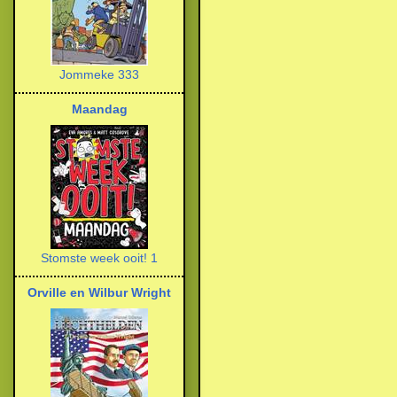
Jommeke 333
Maandag
Stomste week ooit! 1
Orville en Wilbur Wright