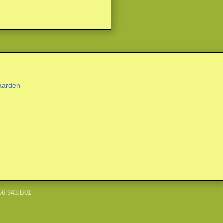
aarden
56.943.B01