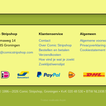
 Stripshop
Klantenservice
Algemeen
smaweg 14
Contact
Algemene voorw
BS Groningen
Over Comic Stripshop
Privacyverklaring
Bestellen en betalen
Cookiestatement
o@comicstripshop.com
Verzendkosten
Hoe vind je wat je zoekt
Zoeklijst/wenslijst
 © 1996—2026 Comic Stripshop, Groningen • KvK 020 48 530 • BTW NL1938.
Trotse realisatie
Aspin