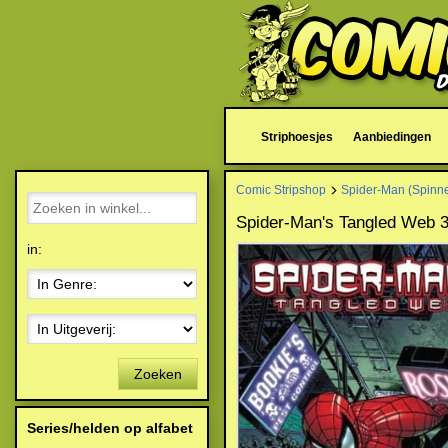
Striphoesjes
Aanbiedingen
Comic Stripshop
Spider-Man (Spinn
Spider-Man's Tangled Web 3
in:
Zoeken
Series/helden op alfabet