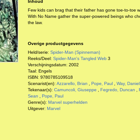
Inhoud
Few kids can brag that their father has gone toe-to-toe w
With No Name gather the super-powered beings who choo
the law.
Overige productgegevens
Held/serie:
Spider-Man (Spinneman)
Reeks/Deel:
Spider-Man's Tangled Web
3
Verschijningsdatum:
2002
Taal:
Engels
ISBN:
9780785109518
Scenarist(en):
Azzarello, Brian
,
Pope, Paul
,
Way, Daniel
Tekenaar(s):
Camuncoli, Giuseppe
,
Fegredo, Duncan
,
Sean
,
Pope, Paul
Genre(s):
Marvel superhelden
Uitgever:
Marvel