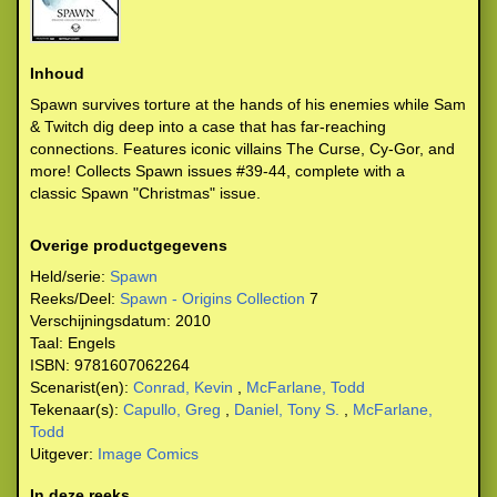
Inhoud
Spawn survives torture at the hands of his enemies while Sam
& Twitch dig deep into a case that has far-reaching
connections. Features iconic villains The Curse, Cy-Gor, and
more! Collects Spawn issues #39-44, complete with a
classic Spawn "Christmas" issue.
Overige productgegevens
Held/serie:
Spawn
Reeks/Deel:
Spawn - Origins Collection
7
Verschijningsdatum:
2010
Taal:
Engels
ISBN:
9781607062264
Scenarist(en):
Conrad, Kevin
,
McFarlane, Todd
Tekenaar(s):
Capullo, Greg
,
Daniel, Tony S.
,
McFarlane,
Todd
Uitgever:
Image Comics
In deze reeks