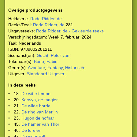
Overige productgegevens
Held/serie:
Rode Ridder, de
Reeks/Deel:
Rode Ridder, de
281
Uitgavereeks:
Rode Ridder, de - Gekleurde reeks
Verschijningsdatum:
Week 7, februari 2024
Taal:
Nederlands
ISBN:
9789002281211
Scenarist(en):
Gucht, Peter van
Tekenaar(s):
Bono, Fabio
Genre(s):
Avontuur
,
Fantasy
,
Historisch
Uitgever:
Standaard Uitgeverij
In deze reeks
•
18.
De witte tempel
•
20.
Kerwyn, de magier
•
21.
De wilde horde
•
22.
De ring van Merlijn
•
23.
Hugon de hofnar
•
45.
De hamer van Thor
•
46.
De lorelei
•
47.
De weerwolf