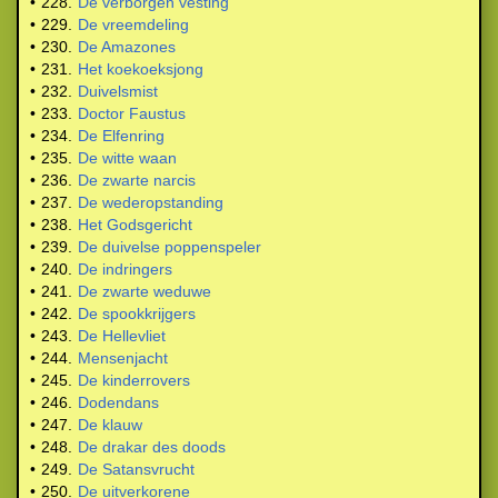
•
228.
De verborgen vesting
•
229.
De vreemdeling
•
230.
De Amazones
•
231.
Het koekoeksjong
•
232.
Duivelsmist
•
233.
Doctor Faustus
•
234.
De Elfenring
•
235.
De witte waan
•
236.
De zwarte narcis
•
237.
De wederopstanding
•
238.
Het Godsgericht
•
239.
De duivelse poppenspeler
•
240.
De indringers
•
241.
De zwarte weduwe
•
242.
De spookkrijgers
•
243.
De Hellevliet
•
244.
Mensenjacht
•
245.
De kinderrovers
•
246.
Dodendans
•
247.
De klauw
•
248.
De drakar des doods
•
249.
De Satansvrucht
•
250.
De uitverkorene