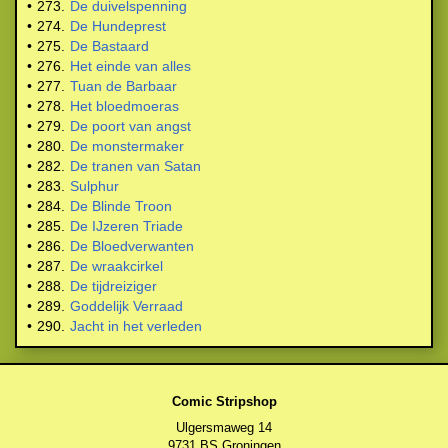
•
273.
De duivelspenning
•
274.
De Hundeprest
•
275.
De Bastaard
•
276.
Het einde van alles
•
277.
Tuan de Barbaar
•
278.
Het bloedmoeras
•
279.
De poort van angst
•
280.
De monstermaker
•
282.
De tranen van Satan
•
283.
Sulphur
•
284.
De Blinde Troon
•
285.
De IJzeren Triade
•
286.
De Bloedverwanten
•
287.
De wraakcirkel
•
288.
De tijdreiziger
•
289.
Goddelijk Verraad
•
290.
Jacht in het verleden
Comic Stripshop
Ulgersmaweg 14
9731 BS Groningen