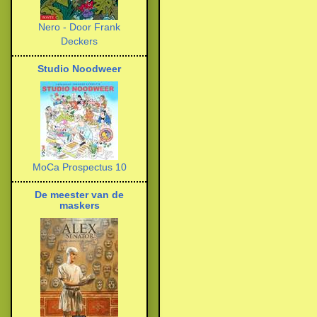
Nero - Door Frank
Deckers
Studio Noodweer
MoCa Prospectus 10
De meester van de
maskers