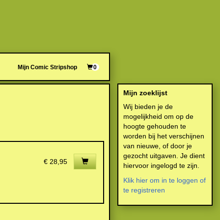
Mijn Comic Stripshop
0
Mijn zoeklijst
Wij bieden je de
mogelijkheid om op de
hoogte gehouden te
worden bij het verschijnen
van nieuwe, of door je
gezocht uitgaven. Je dient
€ 28,95
hiervoor ingelogd te zijn.
Klik hier om in te loggen of
te registreren