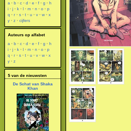
a
b
c
d
e
f
g
h
i
j
k
l
m
n
o
p
q
r
s
t
u
v
w
x
y
z
cijfers
Auteurs op alfabet
a
b
c
d
e
f
g
h
i
j
k
l
m
n
o
p
q
r
s
t
u
v
w
x
y
z
5 van de nieuwsten
De Schat van Shaka
Khan