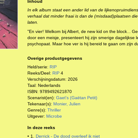
Inhoud
In elk album staat een ander lid van de lijkenopruimdien
verhaal dat minder fraai is dan de (misdaad)plaatsen die
laten.
"En vier! Welkom bij Albert, de new kid on the block... G
door een meisje, presenteert hij zijn smerige dagelijkse l
psychopaat. Maar hoe ver is hij bereid te gaan om zijn d
Overige productgegevens
Held/serie:
RIP
Reeks/Deel:
RIP
4
Verschijningsdatum:
2026
Taal:
Nederlands
ISBN:
9789492621870
Scenarist(en):
Gaet's (Gaëtan Petit)
Tekenaar(s):
Monier, Julien
Genre(s):
Thriller
Uitgever:
Microbe
In deze reeks
•
1.
Derrick - De dood overleef ik niet