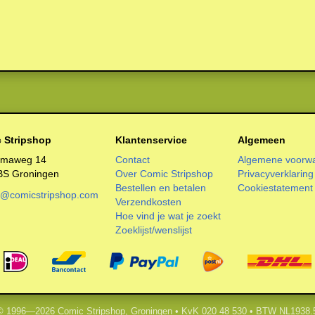
 Stripshop
Klantenservice
Algemeen
smaweg 14
Contact
Algemene voorw
BS Groningen
Over Comic Stripshop
Privacyverklaring
Bestellen en betalen
Cookiestatement
o@comicstripshop.com
Verzendkosten
Hoe vind je wat je zoekt
Zoeklijst/wenslijst
 © 1996—2026 Comic Stripshop, Groningen • KvK 020 48 530 • BTW NL1938.