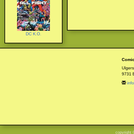
DC K.O.
Comic
Ulger
9731 
inf
copyright