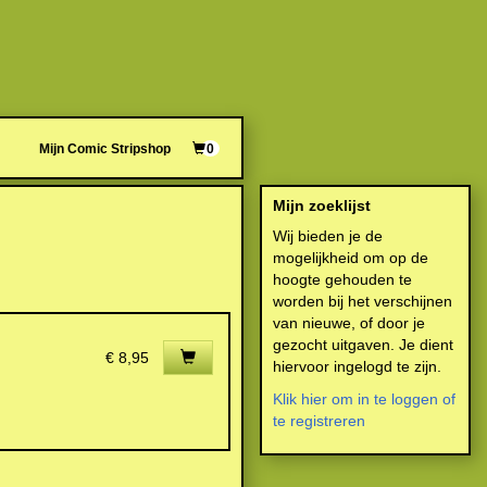
Mijn Comic Stripshop
0
Mijn zoeklijst
Wij bieden je de
mogelijkheid om op de
hoogte gehouden te
worden bij het verschijnen
van nieuwe, of door je
gezocht uitgaven. Je dient
€ 8,95
hiervoor ingelogd te zijn.
Klik hier om in te loggen of
te registreren