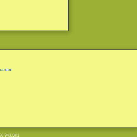
aarden
56.943.B01