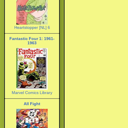
Heartstopper [NL] 6
Fantastic Four 1: 1961-
1963
Marvel Comics Library
All Fight