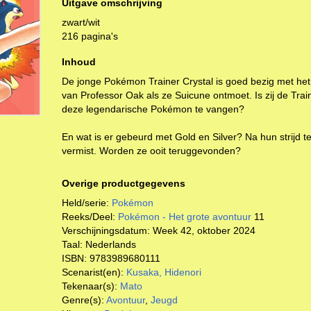
Uitgave omschrijving
zwart/wit
216 pagina's
Inhoud
De jonge Pokémon Trainer Crystal is goed bezig met he
van Professor Oak als ze Suicune ontmoet. Is zij de Traine
deze legendarische Pokémon te vangen?
En wat is er gebeurd met Gold en Silver? Na hun strijd
vermist. Worden ze ooit teruggevonden?
Overige productgegevens
Held/serie:
Pokémon
Reeks/Deel:
Pokémon - Het grote avontuur
11
Verschijningsdatum:
Week 42, oktober 2024
Taal:
Nederlands
ISBN:
9783989680111
Scenarist(en):
Kusaka, Hidenori
Tekenaar(s):
Mato
Genre(s):
Avontuur
,
Jeugd