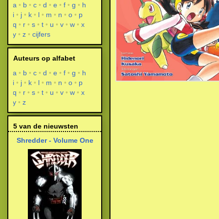
a
b
c
d
e
f
g
h
i
j
k
l
m
n
o
p
q
r
s
t
u
v
w
x
y
z
cijfers
Auteurs op alfabet
a
b
c
d
e
f
g
h
i
j
k
l
m
n
o
p
q
r
s
t
u
v
w
x
y
z
5 van de nieuwsten
Shredder - Volume One