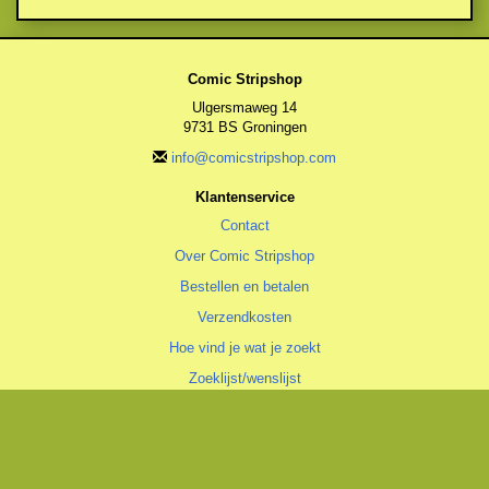
Comic Stripshop
Ulgersmaweg 14
9731 BS Groningen
info@comicstripshop.com
Klantenservice
Contact
Over Comic Stripshop
Bestellen en betalen
Verzendkosten
Hoe vind je wat je zoekt
Zoeklijst/wenslijst
Algemeen
Algemene voorwaarden
Privacyverklaring