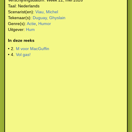
Verschijningsdatum:
Week 22, mei 2026
Taal:
Nederlands
Scenarist(en):
Viau, Michel
Tekenaar(s):
Duguay, Ghyslain
Genre(s):
Actie
,
Humor
Uitgever:
Hum
In deze reeks
•
2.
M voor MacGuffin
•
4.
Vol gas!