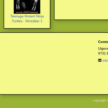
Teenage Mutant Ninja
Turtles - Shredder 1
Comic
Ulger
9731 
inf
copyright