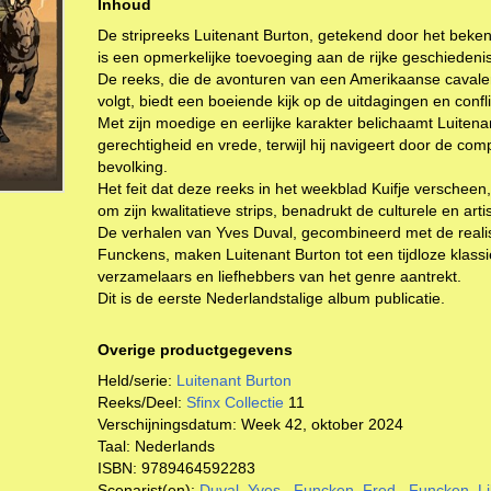
Inhoud
De stripreeks Luitenant Burton, getekend door het beke
is een opmerkelijke toevoeging aan de rijke geschiedenis
De reeks, die de avonturen van een Amerikaanse cavaler
volgt, biedt een boeiende kijk op de uitdagingen en confl
Met zijn moedige en eerlijke karakter belichaamt Luitena
gerechtigheid en vrede, terwijl hij navigeert door de co
bevolking.
Het feit dat deze reeks in het weekblad Kuifje verscheen,
om zijn kwalitatieve strips, benadrukt de culturele en art
De verhalen van Yves Duval, gecombineerd met de realist
Funckens, maken Luitenant Burton tot een tijdloze klass
verzamelaars en liefhebbers van het genre aantrekt.
Dit is de eerste Nederlandstalige album publicatie.
Overige productgegevens
Held/serie:
Luitenant Burton
Reeks/Deel:
Sfinx Collectie
11
Verschijningsdatum:
Week 42, oktober 2024
Taal:
Nederlands
ISBN:
9789464592283
Scenarist(en):
Duval, Yves
,
Funcken, Fred
,
Funcken, Li