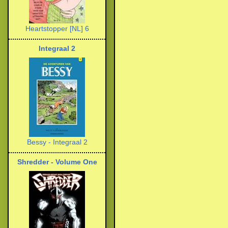
Heartstopper [NL] 6
Integraal 2
Bessy - Integraal 2
Shredder - Volume One