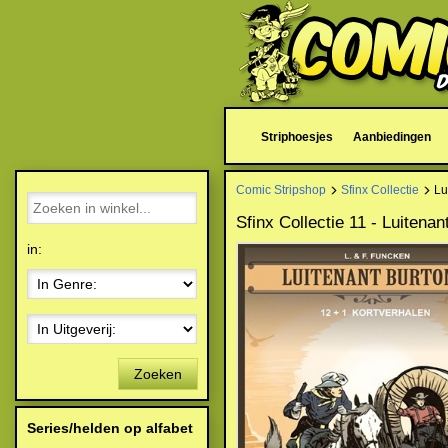
Striphoesjes
Aanbiedingen
Comic Stripshop
Sfinx Collectie
Lui
Sfinx Collectie 11 - Luitena
in:
Zoeken
Series/helden op alfabet