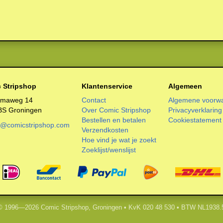
 Stripshop
Klantenservice
Algemeen
smaweg 14
Contact
Algemene voorw
BS Groningen
Over Comic Stripshop
Privacyverklaring
Bestellen en betalen
Cookiestatement
o@comicstripshop.com
Verzendkosten
Hoe vind je wat je zoekt
Zoeklijst/wenslijst
 © 1996—2026 Comic Stripshop, Groningen • KvK 020 48 530 • BTW NL1938.