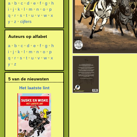
a
b
c
d
e
f
g
h
i
j
k
l
m
n
o
p
q
r
s
t
u
v
w
x
y
z
cijfers
Auteurs op alfabet
a
b
c
d
e
f
g
h
i
j
k
l
m
n
o
p
q
r
s
t
u
v
w
x
y
z
5 van de nieuwsten
Het laatste lint