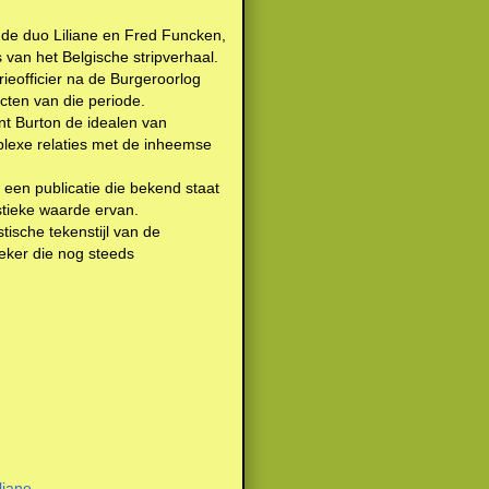
nde duo Liliane en Fred Funcken,
 van het Belgische stripverhaal.
ieofficier na de Burgeroorlog
icten van die periode.
nt Burton de idealen van
mplexe relaties met de inheemse
 een publicatie die bekend staat
istieke waarde ervan.
ische tekenstijl van de
ieker die nog steeds
liane