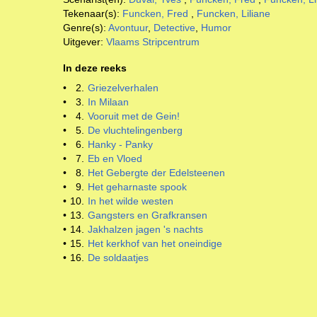
Tekenaar(s):
Funcken, Fred
,
Funcken, Liliane
Genre(s):
Avontuur
,
Detective
,
Humor
Uitgever:
Vlaams Stripcentrum
In deze reeks
•
2.
Griezelverhalen
•
3.
In Milaan
•
4.
Vooruit met de Gein!
•
5.
De vluchtelingenberg
•
6.
Hanky - Panky
•
7.
Eb en Vloed
•
8.
Het Gebergte der Edelsteenen
•
9.
Het geharnaste spook
•
10.
In het wilde westen
•
13.
Gangsters en Grafkransen
•
14.
Jakhalzen jagen 's nachts
•
15.
Het kerkhof van het oneindige
•
16.
De soldaatjes