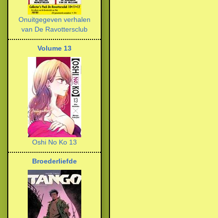
Onuitgegeven verhalen
van De Ravottersclub
Volume 13
Oshi No Ko 13
Broederliefde