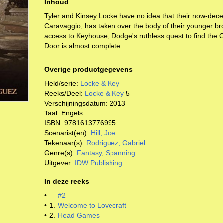
Inhoud
Tyler and Kinsey Locke have no idea that their now-de
Caravaggio, has taken over the body of their younger bro
access to Keyhouse, Dodge's ruthless quest to find the
Door is almost complete.
Overige productgegevens
Held/serie:
Locke & Key
Reeks/Deel:
Locke & Key
5
Verschijningsdatum:
2013
Taal:
Engels
ISBN:
9781613776995
Scenarist(en):
Hill, Joe
Tekenaar(s):
Rodriguez, Gabriel
Genre(s):
Fantasy
,
Spanning
Uitgever:
IDW Publishing
In deze reeks
•
#2
•
1.
Welcome to Lovecraft
•
2.
Head Games