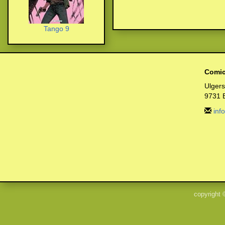
Tango 9
Comic
Ulger
9731 
inf
copyright