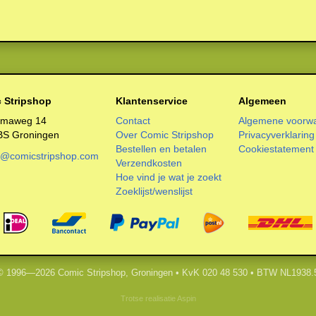
 Stripshop
Klantenservice
Algemeen
smaweg 14
Contact
Algemene voorw
BS Groningen
Over Comic Stripshop
Privacyverklaring
Bestellen en betalen
Cookiestatement
o@comicstripshop.com
Verzendkosten
Hoe vind je wat je zoekt
Zoeklijst/wenslijst
 © 1996—2026 Comic Stripshop, Groningen • KvK 020 48 530 • BTW NL1938.
Trotse realisatie
Aspin