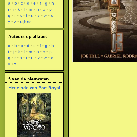
a
b
c
d
e
f
g
h
i
j
k
l
m
n
o
p
q
r
s
t
u
v
w
x
y
z
cijfers
Auteurs op alfabet
a
b
c
d
e
f
g
h
i
j
k
l
m
n
o
p
q
r
s
t
u
v
w
x
y
z
5 van de nieuwsten
Het einde van Port Royal