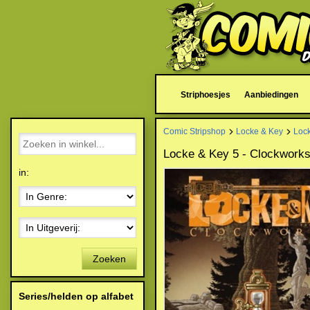
Striphoesjes
Aanbiedingen
Comic Stripshop
Locke & Key
Loc
Locke & Key 5 - Clockwork
in:
Zoeken
Series/helden op alfabet