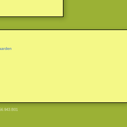
aarden
56.943.B01