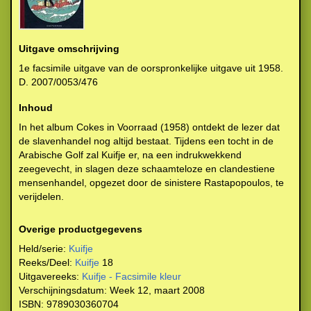
Uitgave omschrijving
1e facsimile uitgave van de oorspronkelijke uitgave uit 1958.
D. 2007/0053/476
Inhoud
In het album Cokes in Voorraad (1958) ontdekt de lezer dat
de slavenhandel nog altijd bestaat. Tijdens een tocht in de
Arabische Golf zal Kuifje er, na een indrukwekkend
zeegevecht, in slagen deze schaamteloze en clandestiene
mensenhandel, opgezet door de sinistere Rastapopoulos, te
verijdelen.
Overige productgegevens
Held/serie:
Kuifje
Reeks/Deel:
Kuifje
18
Uitgavereeks:
Kuifje - Facsimile kleur
Verschijningsdatum:
Week 12, maart 2008
ISBN:
9789030360704