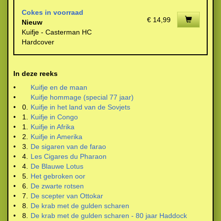
Cokes in voorraad
€ 14,99
Nieuw
Kuifje - Casterman HC
Hardcover
In deze reeks
•
Kuifje en de maan
•
Kuifje hommage (special 77 jaar)
•
0.
Kuifje in het land van de Sovjets
•
1.
Kuifje in Congo
•
1.
Kuifje in Afrika
•
2.
Kuifje in Amerika
•
3.
De sigaren van de farao
•
4.
Les Cigares du Pharaon
•
4.
De Blauwe Lotus
•
5.
Het gebroken oor
•
6.
De zwarte rotsen
•
7.
De scepter van Ottokar
•
8.
De krab met de gulden scharen
•
8.
De krab met de gulden scharen - 80 jaar Haddock