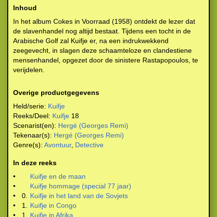
Inhoud
In het album Cokes in Voorraad (1958) ontdekt de lezer dat
de slavenhandel nog altijd bestaat. Tijdens een tocht in de
Arabische Golf zal Kuifje er, na een indrukwekkend
zeegevecht, in slagen deze schaamteloze en clandestiene
mensenhandel, opgezet door de sinistere Rastapopoulos, te
verijdelen.
Overige productgegevens
Held/serie:
Kuifje
Reeks/Deel:
Kuifje
18
Scenarist(en):
Hergé (Georges Remi)
Tekenaar(s):
Hergé (Georges Remi)
Genre(s):
Avontuur
,
Detective
In deze reeks
•
Kuifje en de maan
•
Kuifje hommage (special 77 jaar)
•
0.
Kuifje in het land van de Sovjets
•
1.
Kuifje in Congo
•
1.
Kuifje in Afrika