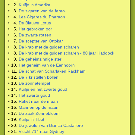
•
2.
Kuifje in Amerika
•
3.
De sigaren van de farao
•
4.
Les Cigares du Pharaon
•
4.
De Blauwe Lotus
•
5.
Het gebroken oor
•
6.
De zwarte rotsen
•
7.
De scepter van Ottokar
•
8.
De krab met de gulden scharen
•
8.
De krab met de gulden scharen - 80 jaar Haddock
•
9.
De geheimzinnige ster
•
10.
Het geheim van de Eenhoorn
•
11.
De schat van Scharlaken Rackham
•
12.
De 7 kristallen bollen
•
13.
De zonnetempel
•
14.
Kuifje en het zwarte goud
•
14.
Het zwarte goud
•
15.
Raket naar de maan
•
16.
Mannen op de maan
•
17.
De zaak Zonnebloem
•
19.
Kuifje in Tibet
•
20.
De juwelen van Bianca Castafiore
•
21.
Vlucht 714 naar Sydney