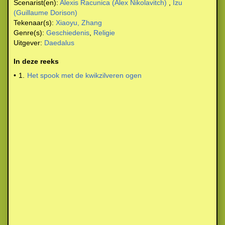
Scenarist(en):
Alexis Racunica (Alex Nikolavitch)
,
Izu
(Guillaume Dorison)
Tekenaar(s):
Xiaoyu, Zhang
Genre(s):
Geschiedenis
,
Religie
Uitgever:
Daedalus
In deze reeks
•
1.
Het spook met de kwikzilveren ogen