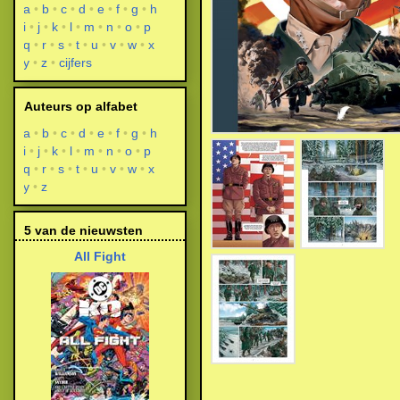
a
b
c
d
e
f
g
h
i
j
k
l
m
n
o
p
q
r
s
t
u
v
w
x
y
z
cijfers
Auteurs op alfabet
a
b
c
d
e
f
g
h
i
j
k
l
m
n
o
p
q
r
s
t
u
v
w
x
y
z
5 van de nieuwsten
All Fight