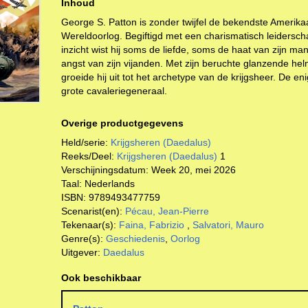
Inhoud
George S. Patton is zonder twijfel de bekendste Ameri
Wereldoorlog. Begiftigd met een charismatisch leiderscha
inzicht wist hij soms de liefde, soms de haat van zijn ma
angst van zijn vijanden. Met zijn beruchte glanzende hel
groeide hij uit tot het archetype van de krijgsheer. De eni
grote cavaleriegeneraal.
Overige productgegevens
Held/serie:
Krijgsheren (Daedalus)
Reeks/Deel:
Krijgsheren (Daedalus)
1
Verschijningsdatum:
Week 20, mei 2026
Taal:
Nederlands
ISBN:
9789493477759
Scenarist(en):
Pécau, Jean-Pierre
Tekenaar(s):
Faina, Fabrizio
,
Salvatori, Mauro
Genre(s):
Geschiedenis
,
Oorlog
Uitgever:
Daedalus
Ook beschikbaar