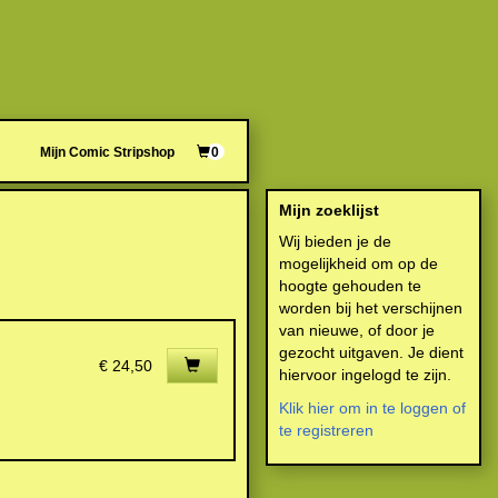
Mijn Comic Stripshop
0
Mijn zoeklijst
Wij bieden je de
mogelijkheid om op de
hoogte gehouden te
worden bij het verschijnen
van nieuwe, of door je
gezocht uitgaven. Je dient
€ 24,50
hiervoor ingelogd te zijn.
Klik hier om in te loggen of
te registreren