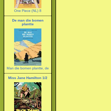
One Piece (NL) 8
De man die bomen
plantte
Man die bomen plantte, de
Miss Jane Hamilton 1/2