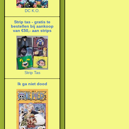
DC K.O.
Strip tas - gratis te
bestellen bij aankoop
van €50,- aan strips
Strip Tas
Ik ga niet dood