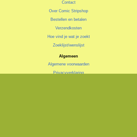
Contact
Over Comic Stripshop
Bestellen en betalen
Verzendkosten
Hoe vind je wat je zoekt
Zoeklijst/wenslijst
Algemeen
Algemene voorwaarden
Privacyverklaring
Cookiestatement
copyright © 1996—2026 Comic Stripshop, Groningen • KvK 020 48 530
• BTW NL1938.56.943.B01
Trotse realisatie
Aspin