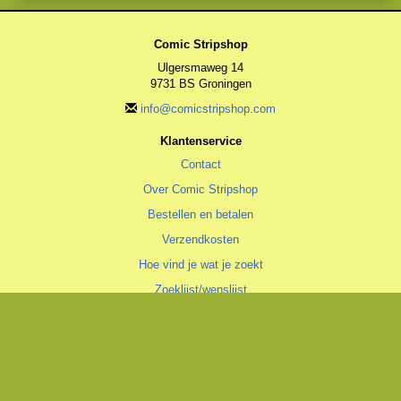
Comic Stripshop
Ulgersmaweg 14
9731 BS Groningen
info@comicstripshop.com
Klantenservice
Contact
Over Comic Stripshop
Bestellen en betalen
Verzendkosten
Hoe vind je wat je zoekt
Zoeklijst/wenslijst
Algemeen
Algemene voorwaarden
Privacyverklaring
Cookiestatement