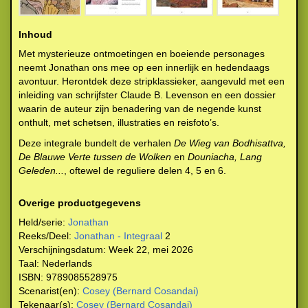
Inhoud
Met mysterieuze ontmoetingen en boeiende personages
neemt Jonathan ons mee op een innerlijk en hedendaags
avontuur. Herontdek deze stripklassieker, aangevuld met een
inleiding van schrijfster Claude B. Levenson en een dossier
waarin de auteur zijn benadering van de negende kunst
onthult, met schetsen, illustraties en reisfoto’s.
Deze integrale bundelt de verhalen
De Wieg van Bodhisattva,
De Blauwe Verte tussen de Wolken
en
Douniacha, Lang
Geleden...
, oftewel de reguliere delen 4, 5 en 6.
Overige productgegevens
Held/serie:
Jonathan
Reeks/Deel:
Jonathan - Integraal
2
Verschijningsdatum:
Week 22, mei 2026
Taal:
Nederlands
ISBN:
9789085528975
Scenarist(en):
Cosey (Bernard Cosandai)
Tekenaar(s):
Cosey (Bernard Cosandai)