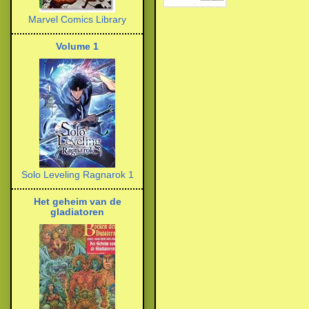
Marvel Comics Library
Volume 1
Solo Leveling Ragnarok 1
Het geheim van de
gladiatoren