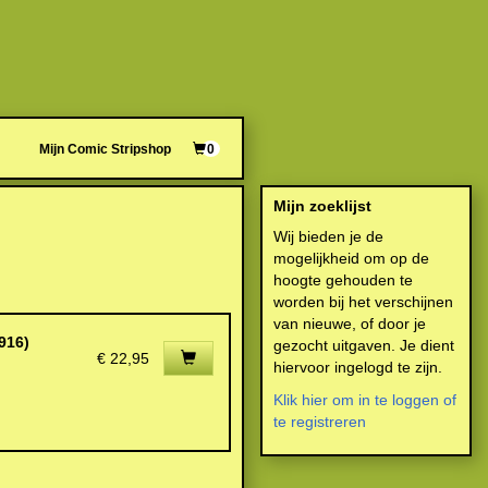
Mijn Comic Stripshop
0
Mijn zoeklijst
Wij bieden je de
mogelijkheid om op de
hoogte gehouden te
worden bij het verschijnen
van nieuwe, of door je
916)
gezocht uitgaven. Je dient
€ 22,95
hiervoor ingelogd te zijn.
Klik hier om in te loggen of
te registreren