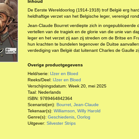
Inhoud
De Eerste Wereldoorlog (1914-1918) trof België erg hard.
heldhaftige verzet van het Belgische leger, verenigd rond
Jean-Claude Bourret verdiepte zich in ongepubliceerde
vertellen van de tragiek en de glorie van die unie van d
leger en het verzet zij aan zij streden om de Britse en F
hun krachten te bundelen tegenover de Duitse aanvallers
verdediging van België dat luitenant Charles de Gaulle z
Overige productgegevens
Held/serie:
IJzer en Bloed
Reeks/Deel:
IJzer en Bloed
Verschijningsdatum:
Week 20, mei 2025
Taal:
Nederlands
ISBN:
9789464842364
Scenarist(en):
Bourret, Jean-Claude
Tekenaar(s):
Williamson, Willy Harold
Genre(s):
Geschiedenis
,
Oorlog
Uitgever:
Silvester Strips