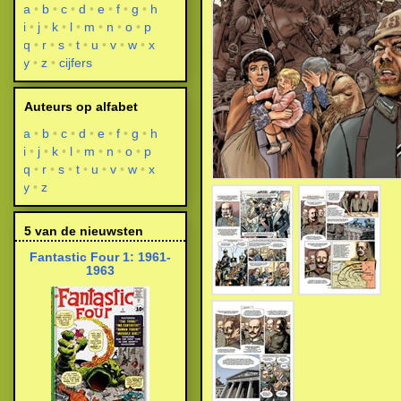
a
b
c
d
e
f
g
h
i
j
k
l
m
n
o
p
q
r
s
t
u
v
w
x
y
z
cijfers
Auteurs op alfabet
a
b
c
d
e
f
g
h
i
j
k
l
m
n
o
p
q
r
s
t
u
v
w
x
y
z
5 van de nieuwsten
Fantastic Four 1: 1961-
1963