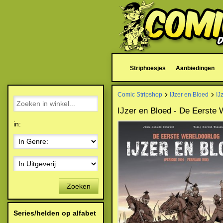
Striphoesjes
Aanbiedingen
Comic Stripshop
IJzer en Bloed
IJ
IJzer en Bloed - De Eerste 
in:
Zoeken
Series/helden op alfabet