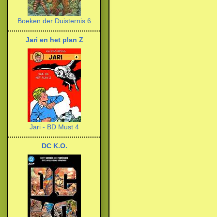
Boeken der Duisternis 6
Jari en het plan Z
Jari - BD Must 4
DC K.O.