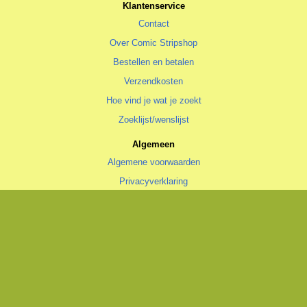
Klantenservice
Contact
Over Comic Stripshop
Bestellen en betalen
Verzendkosten
Hoe vind je wat je zoekt
Zoeklijst/wenslijst
Algemeen
Algemene voorwaarden
Privacyverklaring
Cookiestatement
copyright © 1996—2026 Comic Stripshop, Groningen • KvK 020 48 530
• BTW NL1938.56.943.B01