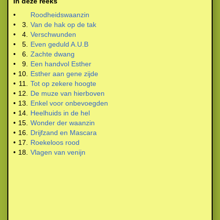
In deze reeks
•
Roodheidswaanzin
•
3.
Van de hak op de tak
•
4.
Verschwunden
•
5.
Even geduld A.U.B
•
6.
Zachte dwang
•
9.
Een handvol Esther
•
10.
Esther aan gene zijde
•
11.
Tot op zekere hoogte
•
12.
De muze van hierboven
•
13.
Enkel voor onbevoegden
•
14.
Heelhuids in de hel
•
15.
Wonder der waanzin
•
16.
Drijfzand en Mascara
•
17.
Roekeloos rood
•
18.
Vlagen van venijn