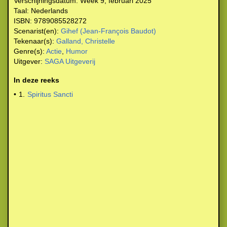
Verschijningsdatum:
Week 9, februari 2025
Taal:
Nederlands
ISBN:
9789085528272
Scenarist(en):
Gihef (Jean-François Baudot)
Tekenaar(s):
Galland, Christelle
Genre(s):
Actie
,
Humor
Uitgever:
SAGA Uitgeverij
In deze reeks
•
1.
Spiritus Sancti