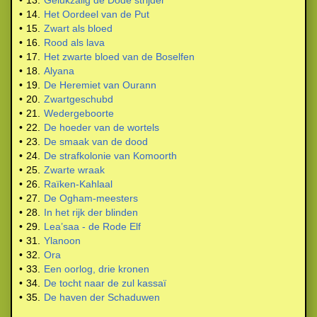
•
13.
Gelukzalig de Dode strijder
•
14.
Het Oordeel van de Put
•
15.
Zwart als bloed
•
16.
Rood als lava
•
17.
Het zwarte bloed van de Boselfen
•
18.
Alyana
•
19.
De Heremiet van Ourann
•
20.
Zwartgeschubd
•
21.
Wedergeboorte
•
22.
De hoeder van de wortels
•
23.
De smaak van de dood
•
24.
De strafkolonie van Komoorth
•
25.
Zwarte wraak
•
26.
Raïken-Kahlaal
•
27.
De Ogham-meesters
•
28.
In het rijk der blinden
•
29.
Lea’saa - de Rode Elf
•
31.
Ylanoon
•
32.
Ora
•
33.
Een oorlog, drie kronen
•
34.
De tocht naar de zul kassaï
•
35.
De haven der Schaduwen