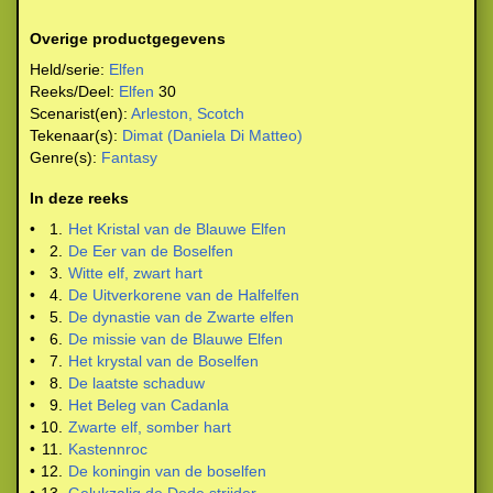
Overige productgegevens
Held/serie:
Elfen
Reeks/Deel:
Elfen
30
Scenarist(en):
Arleston, Scotch
Tekenaar(s):
Dimat (Daniela Di Matteo)
Genre(s):
Fantasy
In deze reeks
•
1.
Het Kristal van de Blauwe Elfen
•
2.
De Eer van de Boselfen
•
3.
Witte elf, zwart hart
•
4.
De Uitverkorene van de Halfelfen
•
5.
De dynastie van de Zwarte elfen
•
6.
De missie van de Blauwe Elfen
•
7.
Het krystal van de Boselfen
•
8.
De laatste schaduw
•
9.
Het Beleg van Cadanla
•
10.
Zwarte elf, somber hart
•
11.
Kastennroc
•
12.
De koningin van de boselfen