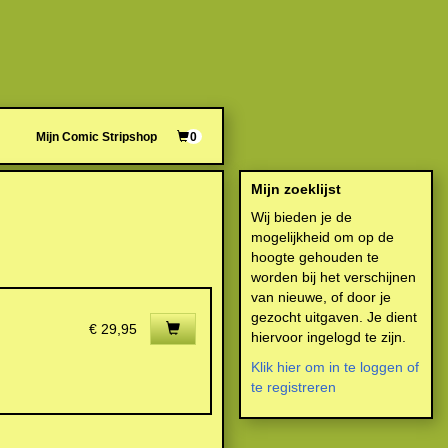
Mijn Comic Stripshop
0
Mijn zoeklijst
Wij bieden je de
mogelijkheid om op de
hoogte gehouden te
worden bij het verschijnen
van nieuwe, of door je
gezocht uitgaven. Je dient
€ 29,95
hiervoor ingelogd te zijn.
Klik hier om in te loggen of
te registreren