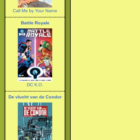
Call Me by Your Name
Battle Royale
DC K.O.
De vlucht van de Condor