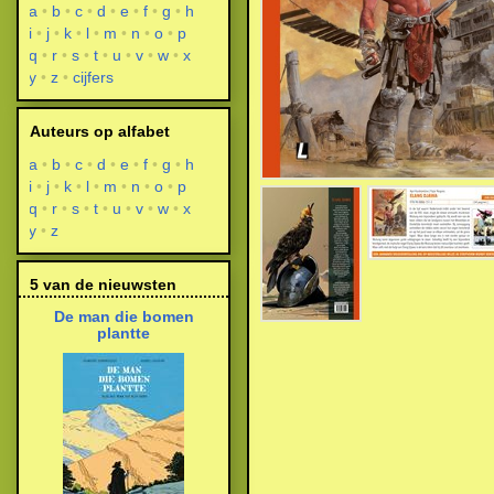
a
b
c
d
e
f
g
h
i
j
k
l
m
n
o
p
q
r
s
t
u
v
w
x
y
z
cijfers
Auteurs op alfabet
a
b
c
d
e
f
g
h
i
j
k
l
m
n
o
p
q
r
s
t
u
v
w
x
y
z
5 van de nieuwsten
De man die bomen
plantte