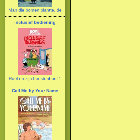
Man die bomen plantte, de
Inclusief bediening
Roel en zijn beestenboel 1
Call Me by Your Name