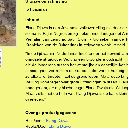
Uitgave omschrijving
64 pagina's
Inhoud
Elang Djawa is een Javaanse volksvertelling die door de
scenarist Fajar Nugros en zijn tekenende landgenoot Apr
Verhalen van Lemuria, Saul, Storm - Kronieken van de T
Kronieken van de Buitenring) in stripvorm wordt verteld.
"In de tijd waarin Nederlands-Indië onder het bewind van 
onnozele struikrover Wulung een bijzondere opdracht. Hi
die de landgrens tussen het westelijke en oostelijke konink
zonsopgang vertrekken de ridders ieder vanuit hun eigen
ze elkaar ontmoeten, zal de grens lopen. Maar deze lang
Wulung komt tegenover grote uitdagingen te staan. Geluk
bondgenoot, de mythische vogel Elang Dwaja die Wulung 
Maar zelfs met de hulp van Elang Djawa is de kans klein
overleven."
Overige productgegevens
Held/serie:
Elang Djawa
Reeks/Deel:
Elang Djawa