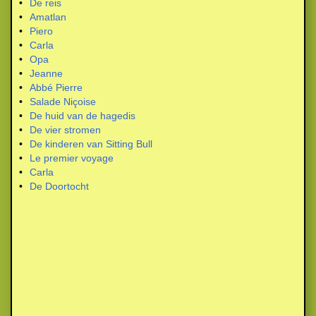
•
De reis
•
Amatlan
•
Piero
•
Carla
•
Opa
•
Jeanne
•
Abbé Pierre
•
Salade Niçoise
•
De huid van de hagedis
•
De vier stromen
•
De kinderen van Sitting Bull
•
Le premier voyage
•
Carla
•
De Doortocht