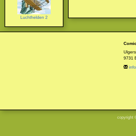
Luchthelden 2
Comic
Ulger
9731 
inf
copyright