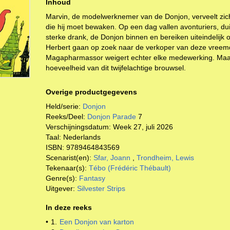
Inhoud
Marvin, de modelwerknemer van de Donjon, verveelt zic
die hij moet bewaken. Op een dag vallen avonturiers, dui
sterke drank, de Donjon binnen en bereiken uiteindelijk
Herbert gaan op zoek naar de verkoper van deze vreemd
Magapharmassor weigert echter elke medewerking. Maar 
hoeveelheid van dit twijfelachtige brouwsel.
Overige productgegevens
Held/serie:
Donjon
Reeks/Deel:
Donjon Parade
7
Verschijningsdatum:
Week 27, juli 2026
Taal:
Nederlands
ISBN:
9789464843569
Scenarist(en):
Sfar, Joann
,
Trondheim, Lewis
Tekenaar(s):
Tébo (Frédéric Thébault)
Genre(s):
Fantasy
Uitgever:
Silvester Strips
In deze reeks
•
1.
Een Donjon van karton