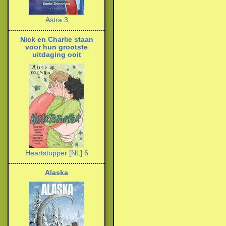
Astra 3
Nick en Charlie staan
voor hun grootste
uitdaging ooit
Heartstopper [NL] 6
Alaska