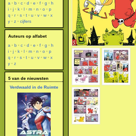
a
b
c
d
e
f
g
h
i
j
k
l
m
n
o
p
q
r
s
t
u
v
w
x
y
z
cijfers
Auteurs op alfabet
a
b
c
d
e
f
g
h
i
j
k
l
m
n
o
p
q
r
s
t
u
v
w
x
y
z
5 van de nieuwsten
Verdwaald in de Ruimte