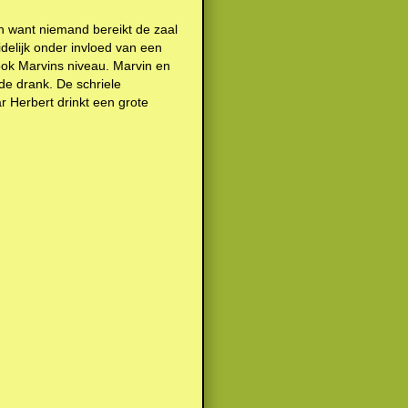
h want niemand bereikt de zaal
delijk onder invloed van een
 ook Marvins niveau. Marvin en
e drank. De schriele
Herbert drinkt een grote