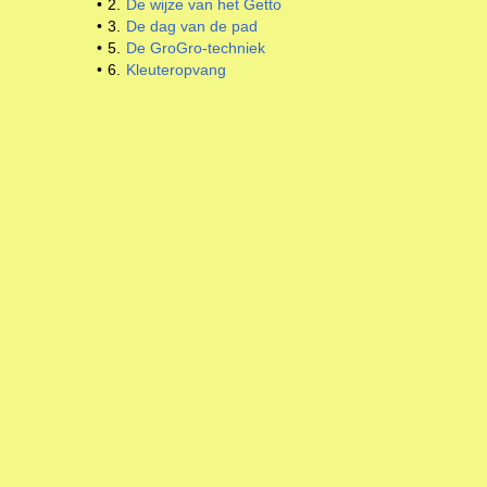
•
2.
De wijze van het Getto
•
3.
De dag van de pad
•
5.
De GroGro-techniek
•
6.
Kleuteropvang