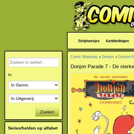
Striphoesjes
Aanbiedingen
Comic Stripshop
Donjon
Donjon P
Donjon Parade 7 - De sterk
in:
Zoeken
Series/helden op alfabet