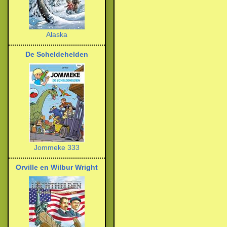
Alaska
De Scheldehelden
Jommeke 333
Orville en Wilbur Wright