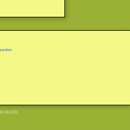
aarden
56.943.B01