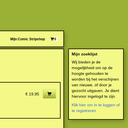
Mijn Comic Stripshop
0
Mijn zoeklijst
Wij bieden je de
mogelijkheid om op de
hoogte gehouden te
worden bij het verschijnen
van nieuwe, of door je
gezocht uitgaven. Je dient
€ 19,95
hiervoor ingelogd te zijn.
Klik hier om in te loggen of
te registreren