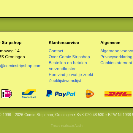
 Stripshop
Klantenservice
Algemeen
smaweg 14
Contact
Algemene voorw
BS Groningen
Over Comic Stripshop
Privacyverklaring
Bestellen en betalen
Cookiestatement
o@comicstripshop.com
Verzendkosten
Hoe vind je wat je zoekt
Zoeklijst/wenslijst
 © 1996—2026 Comic Stripshop, Groningen • KvK 020 48 530 • BTW NL1938.
Trotse realisatie
Aspin