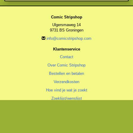
Comic Stripshop
Ulgersmaweg 14
9731 BS Groningen
info@comicstripshop.com
Klantenservice
Contact
Over Comic Stripshop
Bestellen en betalen
Verzendkosten
Hoe vind je wat je zoekt
Zoeklijst/wenslijst
Algemeen
Algemene voorwaarden
Privacyverklaring