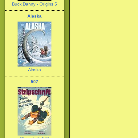
Buck Danny - Origins 5
Alaska
Alaska
507