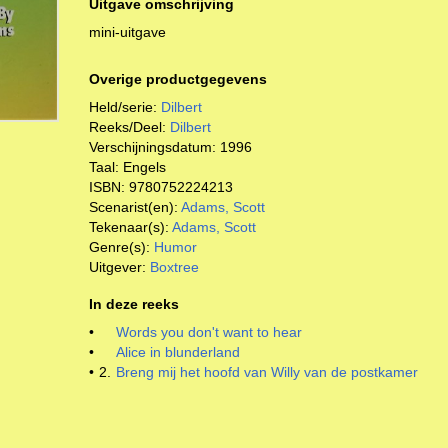
Uitgave omschrijving
mini-uitgave
Overige productgegevens
Held/serie:
Dilbert
Reeks/Deel:
Dilbert
Verschijningsdatum:
1996
Taal:
Engels
ISBN:
9780752224213
Scenarist(en):
Adams, Scott
Tekenaar(s):
Adams, Scott
Genre(s):
Humor
Uitgever:
Boxtree
In deze reeks
•
Words you don't want to hear
•
Alice in blunderland
•
2.
Breng mij het hoofd van Willy van de postkamer