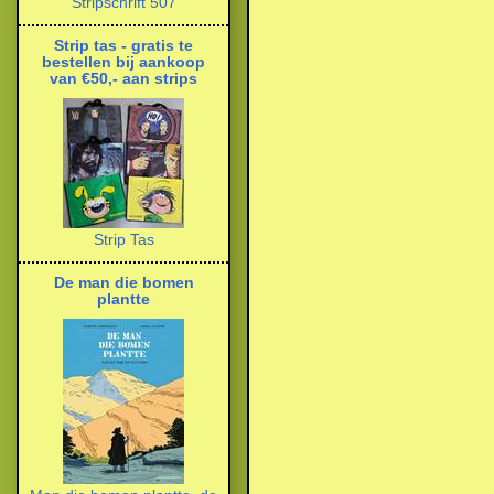
Stripschrift 507
Strip tas - gratis te
bestellen bij aankoop
van €50,- aan strips
Strip Tas
De man die bomen
plantte