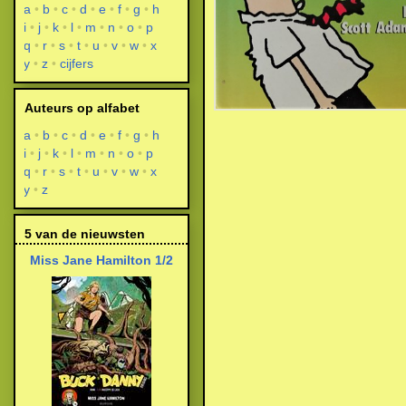
a
b
c
d
e
f
g
h
i
j
k
l
m
n
o
p
q
r
s
t
u
v
w
x
y
z
cijfers
Auteurs op alfabet
a
b
c
d
e
f
g
h
i
j
k
l
m
n
o
p
q
r
s
t
u
v
w
x
y
z
5 van de nieuwsten
Miss Jane Hamilton 1/2