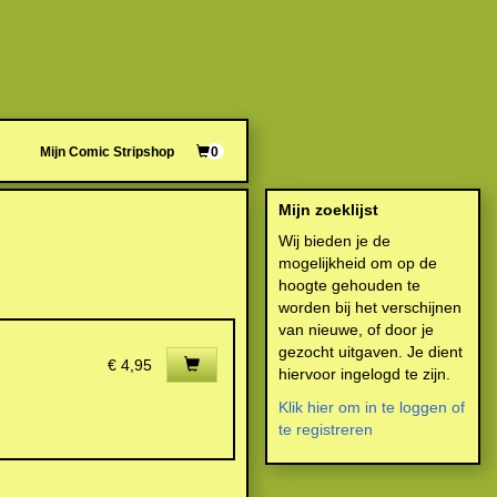
Mijn Comic Stripshop
0
Mijn zoeklijst
Wij bieden je de
mogelijkheid om op de
hoogte gehouden te
worden bij het verschijnen
van nieuwe, of door je
gezocht uitgaven. Je dient
€ 4,95
hiervoor ingelogd te zijn.
Klik hier om in te loggen of
te registreren