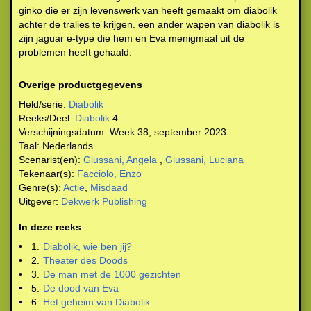
ginko die er zijn levenswerk van heeft gemaakt om diabolik
achter de tralies te krijgen. een ander wapen van diabolik is
zijn jaguar e-type die hem en Eva menigmaal uit de
problemen heeft gehaald.
Overige productgegevens
Held/serie:
Diabolik
Reeks/Deel:
Diabolik
4
Verschijningsdatum:
Week 38, september 2023
Taal:
Nederlands
Scenarist(en):
Giussani, Angela
,
Giussani, Luciana
Tekenaar(s):
Facciolo, Enzo
Genre(s):
Actie
,
Misdaad
Uitgever:
Dekwerk Publishing
In deze reeks
•
1.
Diabolik, wie ben jij?
•
2.
Theater des Doods
•
3.
De man met de 1000 gezichten
•
5.
De dood van Eva
•
6.
Het geheim van Diabolik