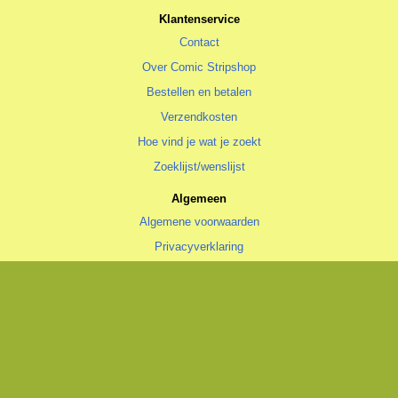
Klantenservice
Contact
Over Comic Stripshop
Bestellen en betalen
Verzendkosten
Hoe vind je wat je zoekt
Zoeklijst/wenslijst
Algemeen
Algemene voorwaarden
Privacyverklaring
Cookiestatement
copyright © 1996—2026 Comic Stripshop, Groningen • KvK 020 48 530