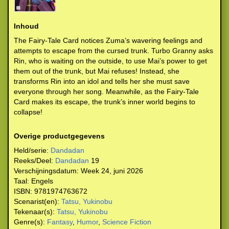
Inhoud
The Fairy-Tale Card notices Zuma’s wavering feelings and
attempts to escape from the cursed trunk. Turbo Granny asks
Rin, who is waiting on the outside, to use Mai’s power to get
them out of the trunk, but Mai refuses! Instead, she
transforms Rin into an idol and tells her she must save
everyone through her song. Meanwhile, as the Fairy-Tale
Card makes its escape, the trunk’s inner world begins to
collapse!
Overige productgegevens
Held/serie:
Dandadan
Reeks/Deel:
Dandadan
19
Verschijningsdatum:
Week 24, juni 2026
Taal:
Engels
ISBN:
9781974763672
Scenarist(en):
Tatsu, Yukinobu
Tekenaar(s):
Tatsu, Yukinobu
Genre(s):
Fantasy
,
Humor
,
Science Fiction