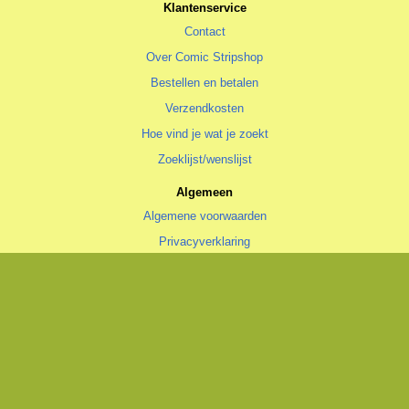
Klantenservice
Contact
Over Comic Stripshop
Bestellen en betalen
Verzendkosten
Hoe vind je wat je zoekt
Zoeklijst/wenslijst
Algemeen
Algemene voorwaarden
Privacyverklaring
Cookiestatement
copyright © 1996—2026 Comic Stripshop, Groningen • KvK 020 48 530
• BTW NL1938.56.943.B01