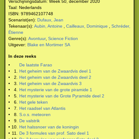
Verschijningsdatum:
Week 50, december 2020
Taal:
Nederlands
ISBN:
9789462107748
Scenarist(en):
Dufaux, Jean
Tekenaar(s):
Aubin, Antoine
,
Cailleaux, Dominique
,
Schréder,
Étienne
Genre(s):
Avontuur
,
Science Fiction
Uitgever:
Blake en Mortimer SA
In deze reeks
•
De laatste Farao
•
1.
Het geheim van de Zwaardvis deel 1
•
2.
Het geheim van de Zwaardvis deel 2
•
3.
Het geheim van de Zwaardvis 3
•
4.
Het mysterie van de grote piramide 1
•
5.
Het mysterie van de Grote Pyramide deel 2
•
6.
Het gele teken
•
7.
Het raadsel van Atlantis
•
8.
S.o.s. meteoren
•
9.
De valstrik
•
10.
Het halssnoer van de koningin
•
11.
De 3 formules van prof. Sato deel 1