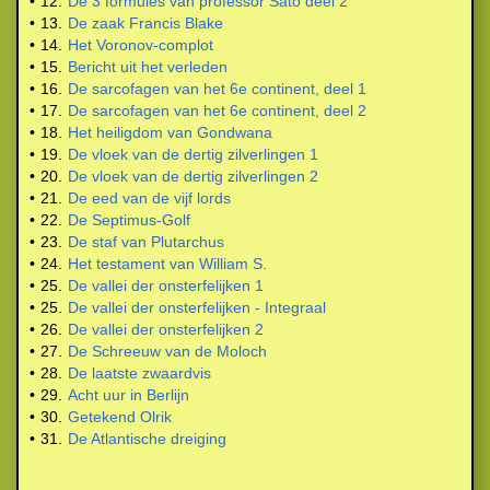
•
12.
De 3 formules van professor Sato deel 2
•
13.
De zaak Francis Blake
•
14.
Het Voronov-complot
•
15.
Bericht uit het verleden
•
16.
De sarcofagen van het 6e continent, deel 1
•
17.
De sarcofagen van het 6e continent, deel 2
•
18.
Het heiligdom van Gondwana
•
19.
De vloek van de dertig zilverlingen 1
•
20.
De vloek van de dertig zilverlingen 2
•
21.
De eed van de vijf lords
•
22.
De Septimus-Golf
•
23.
De staf van Plutarchus
•
24.
Het testament van William S.
•
25.
De vallei der onsterfelijken 1
•
25.
De vallei der onsterfelijken - Integraal
•
26.
De vallei der onsterfelijken 2
•
27.
De Schreeuw van de Moloch
•
28.
De laatste zwaardvis
•
29.
Acht uur in Berlijn
•
30.
Getekend Olrik
•
31.
De Atlantische dreiging