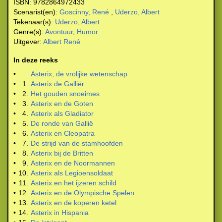
ISBN:
9782864972433
Scenarist(en):
Goscinny, René
,
Uderzo, Albert
Tekenaar(s):
Uderzo, Albert
Genre(s):
Avontuur
,
Humor
Uitgever:
Albert René
In deze reeks
•
Asterix, de vrolijke wetenschap
•
1.
Asterix de Galliër
•
2.
Het gouden snoeimes
•
3.
Asterix en de Goten
•
4.
Asterix als Gladiator
•
5.
De ronde van Gallië
•
6.
Asterix en Cleopatra
•
7.
De strijd van de stamhoofden
•
8.
Asterix bij de Britten
•
9.
Asterix en de Noormannen
•
10.
Asterix als Legioensoldaat
•
11.
Asterix en het ijzeren schild
•
12.
Asterix en de Olympische Spelen
•
13.
Asterix en de koperen ketel
•
14.
Asterix in Hispania