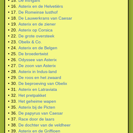
•
15.
De intrigant
•
16.
Asterix en de Helvetiërs
•
17.
De Romeinse lusthof
•
18.
De Lauwerkrans van Caesar
•
19.
Asterix en de ziener
•
20.
Asterix op Corsica
•
22.
De grote oversteek
•
23.
Obelix & Co.
•
24.
Asterix en de Belgen
•
25.
De broedertwist
•
26.
Odyssee van Asterix
•
27.
De zoon van Asterix
•
28.
Asterix in Indus-land
•
29.
De roos en het zwaard
•
30.
De beproeving van Obelix
•
31.
Asterix en Latraviata
•
32.
Het pretpakket
•
33.
Het geheime wapen
•
35.
Asterix bij de Picten
•
36.
De papyrus van Caesar
•
37.
Race door de laars
•
38.
De dochter van de veldheer
•
39.
Asterix en de Griffioen