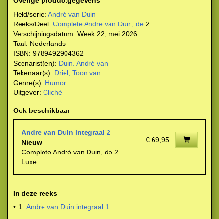
Overige productgegevens
Held/serie:
André van Duin
Reeks/Deel:
Complete André van Duin, de
2
Verschijningsdatum:
Week 22, mei 2026
Taal:
Nederlands
ISBN:
9789492904362
Scenarist(en):
Duin, André van
Tekenaar(s):
Driel, Toon van
Genre(s):
Humor
Uitgever:
Cliché
Ook beschikbaar
Andre van Duin integraal 2
€ 69,95
Nieuw
Complete André van Duin, de 2
Luxe
In deze reeks
•
1.
Andre van Duin integraal 1