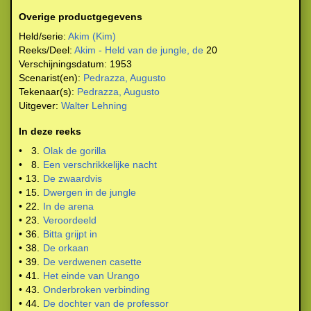
Overige productgegevens
Held/serie:
Akim (Kim)
Reeks/Deel:
Akim - Held van de jungle, de
20
Verschijningsdatum:
1953
Scenarist(en):
Pedrazza, Augusto
Tekenaar(s):
Pedrazza, Augusto
Uitgever:
Walter Lehning
In deze reeks
•
3.
Olak de gorilla
•
8.
Een verschrikkelijke nacht
•
13.
De zwaardvis
•
15.
Dwergen in de jungle
•
22.
In de arena
•
23.
Veroordeeld
•
36.
Bitta grijpt in
•
38.
De orkaan
•
39.
De verdwenen casette
•
41.
Het einde van Urango
•
43.
Onderbroken verbinding
•
44.
De dochter van de professor