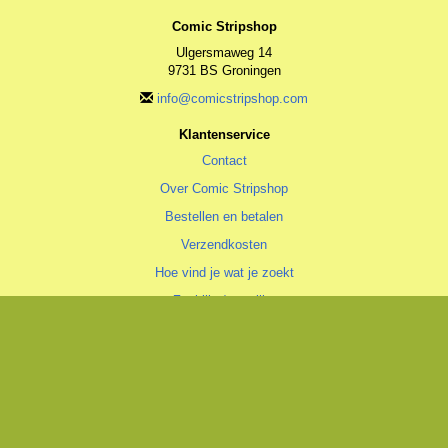
Comic Stripshop
Ulgersmaweg 14
9731 BS Groningen
info@comicstripshop.com
Klantenservice
Contact
Over Comic Stripshop
Bestellen en betalen
Verzendkosten
Hoe vind je wat je zoekt
Zoeklijst/wenslijst
Algemeen
Algemene voorwaarden
Privacyverklaring
Cookiestatement