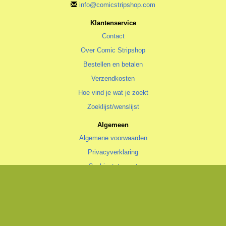
info@comicstripshop.com
Klantenservice
Contact
Over Comic Stripshop
Bestellen en betalen
Verzendkosten
Hoe vind je wat je zoekt
Zoeklijst/wenslijst
Algemeen
Algemene voorwaarden
Privacyverklaring
Cookiestatement