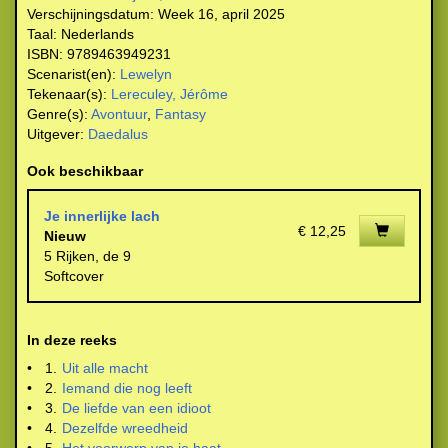
Verschijningsdatum:
Week 16, april 2025
Taal:
Nederlands
ISBN:
9789463949231
Scenarist(en):
Lewelyn
Tekenaar(s):
Lereculey, Jérôme
Genre(s):
Avontuur
,
Fantasy
Uitgever:
Daedalus
Ook beschikbaar
Je innerlijke lach
€ 12,25
Nieuw
5 Rijken, de 9
Softcover
In deze reeks
•
1.
Uit alle macht
•
2.
Iemand die nog leeft
•
3.
De liefde van een idioot
•
4.
Dezelfde wreedheid