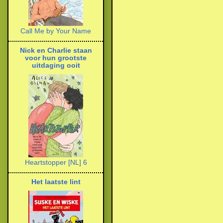
Call Me by Your Name
Nick en Charlie staan
voor hun grootste
uitdaging ooit
Heartstopper [NL] 6
Het laatste lint