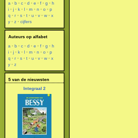
a
b
c
d
e
f
g
h
i
j
k
l
m
n
o
p
q
r
s
t
u
v
w
x
y
z
cijfers
Auteurs op alfabet
a
b
c
d
e
f
g
h
i
j
k
l
m
n
o
p
q
r
s
t
u
v
w
x
y
z
5 van de nieuwsten
Integraal 2