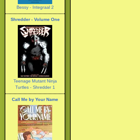
Bessy - Integraal 2
Shredder - Volume One
Teenage Mutant Ninja
Turtles - Shredder 1
Call Me by Your Name