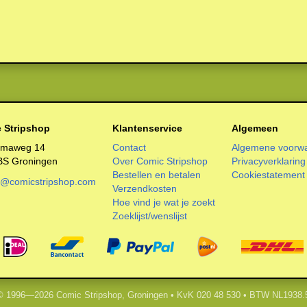
 Stripshop
Klantenservice
Algemeen
smaweg 14
Contact
Algemene voorw
BS Groningen
Over Comic Stripshop
Privacyverklaring
Bestellen en betalen
Cookiestatement
o@comicstripshop.com
Verzendkosten
Hoe vind je wat je zoekt
Zoeklijst/wenslijst
 © 1996—2026 Comic Stripshop, Groningen • KvK 020 48 530 • BTW NL1938.