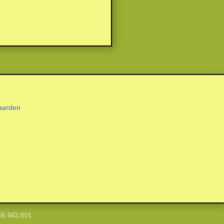
aarden
56.943.B01