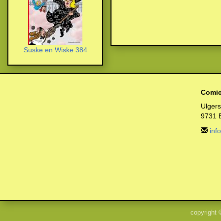
Suske en Wiske 384
Comic
Ulger
9731 
inf
copyright