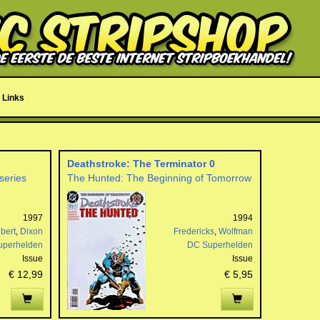
Links
Deathstroke: The Terminator 0
series
The Hunted: The Beginning of Tomorrow
1997
1994
ibert
,
Dixon
Fredericks
,
Wolfman
uperhelden
DC Superhelden
Issue
Issue
€ 12,99
€ 5,95