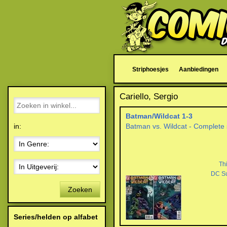
Striphoesjes
Aanbiedingen
Cariello, Sergio
Batman/Wildcat 1-3
in:
Batman vs. Wildcat - Complete 
Th
DC S
Zoeken
Series/helden op alfabet