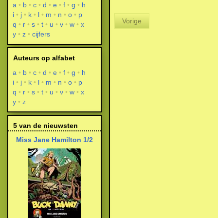
a
b
c
d
e
f
g
h
i
j
k
l
m
n
o
p
Vorige
q
r
s
t
u
v
w
x
y
z
cijfers
Auteurs op alfabet
a
b
c
d
e
f
g
h
i
j
k
l
m
n
o
p
q
r
s
t
u
v
w
x
y
z
5 van de nieuwsten
Miss Jane Hamilton 1/2