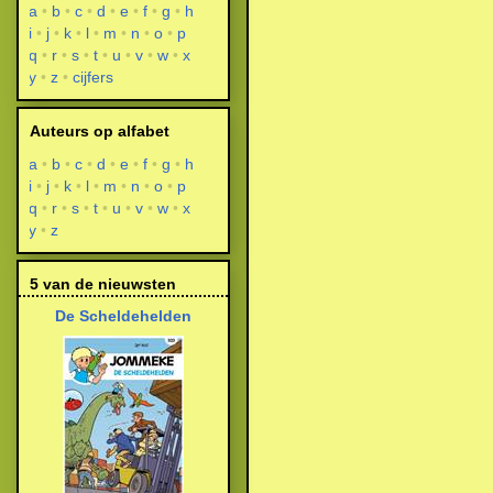
a
b
c
d
e
f
g
h
i
j
k
l
m
n
o
p
q
r
s
t
u
v
w
x
y
z
cijfers
Auteurs op alfabet
a
b
c
d
e
f
g
h
i
j
k
l
m
n
o
p
q
r
s
t
u
v
w
x
y
z
5 van de nieuwsten
De Scheldehelden