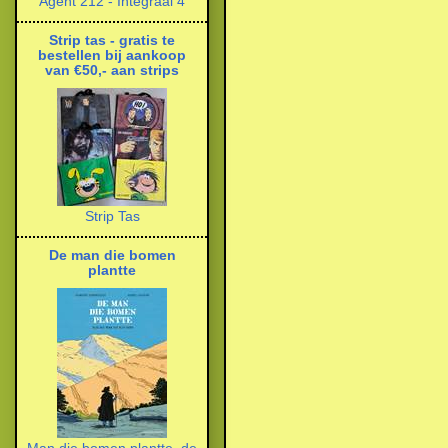
Agent 212 - Integraal 4
Strip tas - gratis te
bestellen bij aankoop
van €50,- aan strips
Strip Tas
De man die bomen
plantte