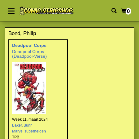
0
Bond, Philip
Deadpool Corps
Deadpool Corps
(Deadpool-Verse)
Week 11, maart 2024
Baker
,
Bunn
Marvel superhelden
TPB