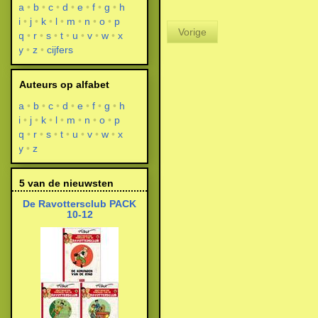
a
b
c
d
e
f
g
h
i
j
k
l
m
n
o
p
Vorige
q
r
s
t
u
v
w
x
y
z
cijfers
Auteurs op alfabet
a
b
c
d
e
f
g
h
i
j
k
l
m
n
o
p
q
r
s
t
u
v
w
x
y
z
5 van de nieuwsten
De Ravottersclub PACK
10-12