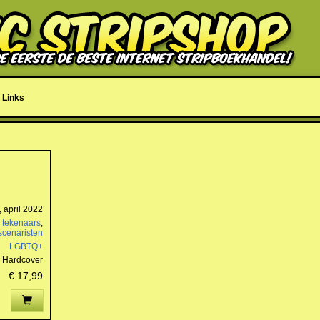
Links
 april 2022
 tekenaars
,
scenaristen
LGBTQ+
Hardcover
€ 17,99