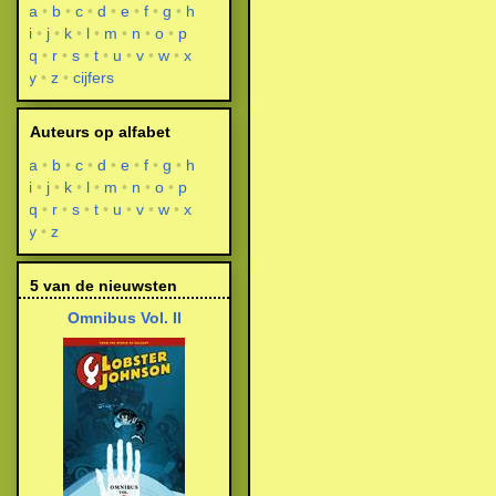
a
b
c
d
e
f
g
h
i
j
k
l
m
n
o
p
q
r
s
t
u
v
w
x
y
z
cijfers
Auteurs op alfabet
a
b
c
d
e
f
g
h
i
j
k
l
m
n
o
p
q
r
s
t
u
v
w
x
y
z
5 van de nieuwsten
Omnibus Vol. II