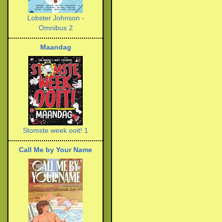
Lobster Johnson -
Omnibus 2
Maandag
Stomste week ooit! 1
Call Me by Your Name