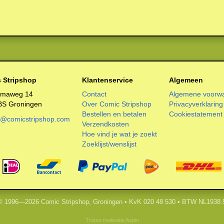
 Stripshop
Klantenservice
Algemeen
smaweg 14
Contact
Algemene voorw
BS Groningen
Over Comic Stripshop
Privacyverklaring
Bestellen en betalen
Cookiestatement
o@comicstripshop.com
Verzendkosten
Hoe vind je wat je zoekt
Zoeklijst/wenslijst
 © 1996—2026 Comic Stripshop, Groningen • KvK 020 48 530 • BTW NL1938.
Trotse realisatie
Aspin