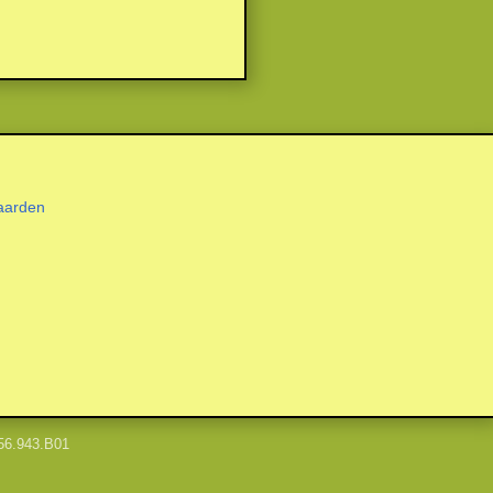
aarden
56.943.B01