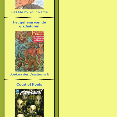
Call Me by Your Name
Het geheim van de
gladiatoren
Boeken der Duisternis 6
Court of Fools