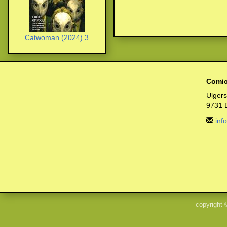
Catwoman (2024) 3
Comic
Ulger
9731 
inf
copyright