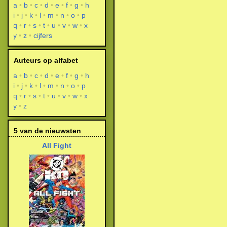
a
b
c
d
e
f
g
h
i
j
k
l
m
n
o
p
q
r
s
t
u
v
w
x
y
z
cijfers
Auteurs op alfabet
a
b
c
d
e
f
g
h
i
j
k
l
m
n
o
p
q
r
s
t
u
v
w
x
y
z
5 van de nieuwsten
All Fight