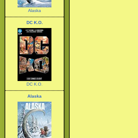
Alaska
DC K.O.
DC K.O.
Alaska