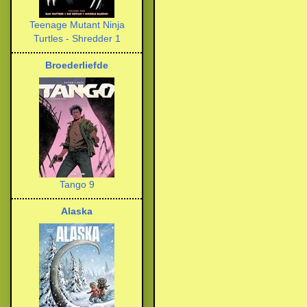
Teenage Mutant Ninja
Turtles - Shredder 1
Broederliefde
Tango 9
Alaska