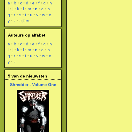
a
b
c
d
e
f
g
h
i
j
k
l
m
n
o
p
q
r
s
t
u
v
w
x
y
z
cijfers
Auteurs op alfabet
a
b
c
d
e
f
g
h
i
j
k
l
m
n
o
p
q
r
s
t
u
v
w
x
y
z
5 van de nieuwsten
Shredder - Volume One