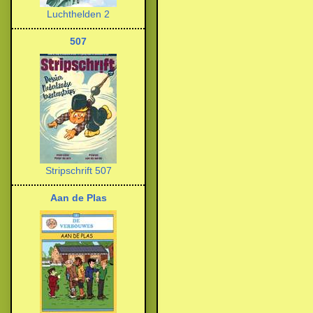
Luchthelden 2
507
Stripschrift 507
Aan de Plas