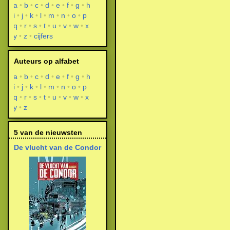
a
b
c
d
e
f
g
h
i
j
k
l
m
n
o
p
q
r
s
t
u
v
w
x
y
z
cijfers
Auteurs op alfabet
a
b
c
d
e
f
g
h
i
j
k
l
m
n
o
p
q
r
s
t
u
v
w
x
y
z
5 van de nieuwsten
De vlucht van de Condor