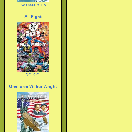
Soames & Co
All Fight
DC K.O.
Orville en Wilbur Wright