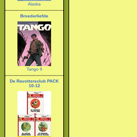
Alaska
Broederliefde
Tango 9
De Ravottersclub PACK
10-12