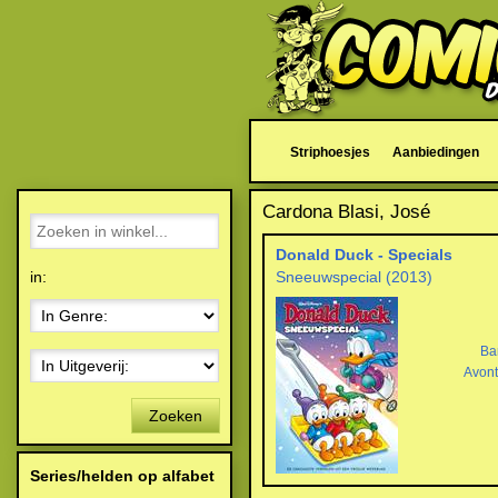
Striphoesjes
Aanbiedingen
Cardona Blasi, José
Donald Duck - Specials
in:
Sneeuwspecial (2013)
Ba
Avont
Zoeken
Series/helden op alfabet