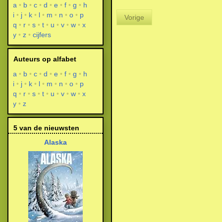
a
b
c
d
e
f
g
h
i
j
k
l
m
n
o
p
Vorige
q
r
s
t
u
v
w
x
y
z
cijfers
Auteurs op alfabet
a
b
c
d
e
f
g
h
i
j
k
l
m
n
o
p
q
r
s
t
u
v
w
x
y
z
5 van de nieuwsten
Alaska