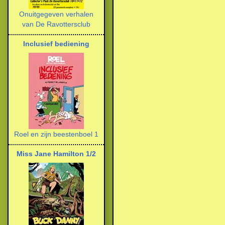
Onuitgegeven verhalen
van De Ravottersclub
Inclusief bediening
Roel en zijn beestenboel 1
Miss Jane Hamilton 1/2