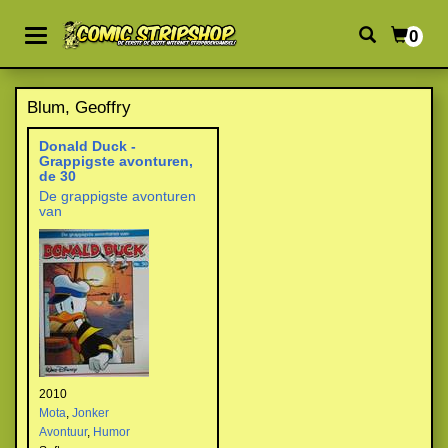
0
Blum, Geoffry
Donald Duck -
Grappigste avonturen,
de 30
De grappigste avonturen
van
2010
Mota
,
Jonker
Avontuur
,
Humor