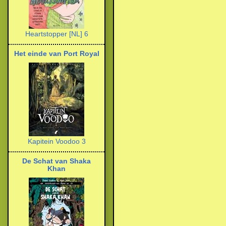
Heartstopper [NL] 6
Het einde van Port Royal
Kapitein Voodoo 3
De Schat van Shaka
Khan