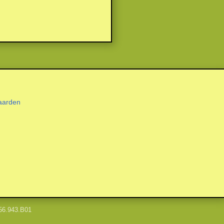
aarden
56.943.B01