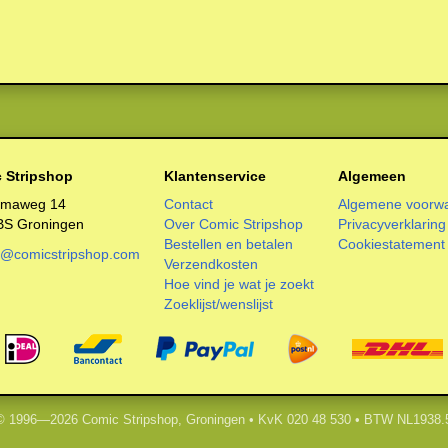
 Stripshop
Klantenservice
Algemeen
smaweg 14
Contact
Algemene voorw
BS Groningen
Over Comic Stripshop
Privacyverklaring
Bestellen en betalen
Cookiestatement
o@comicstripshop.com
Verzendkosten
Hoe vind je wat je zoekt
Zoeklijst/wenslijst
 © 1996—2026 Comic Stripshop, Groningen • KvK 020 48 530 • BTW NL1938.