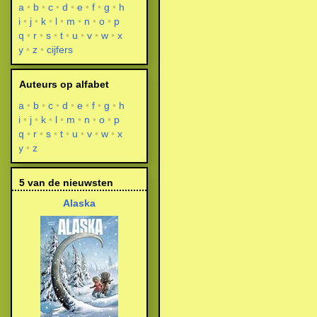
a
b
c
d
e
f
g
h
i
j
k
l
m
n
o
p
q
r
s
t
u
v
w
x
y
z
cijfers
Auteurs op alfabet
a
b
c
d
e
f
g
h
i
j
k
l
m
n
o
p
q
r
s
t
u
v
w
x
y
z
5 van de nieuwsten
Alaska