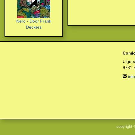
Nero - Door Frank
Deckers
Comic
Ulger
9731 
inf
copyright