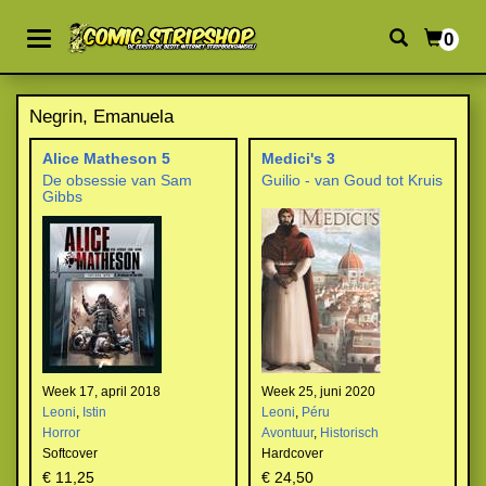
0
Negrin, Emanuela
Alice Matheson 5
Medici's 3
De obsessie van Sam
Guilio - van Goud tot Kruis
Gibbs
Week 17, april 2018
Week 25, juni 2020
Leoni
,
Istin
Leoni
,
Péru
Horror
Avontuur
,
Historisch
Softcover
Hardcover
€ 11,25
€ 24,50