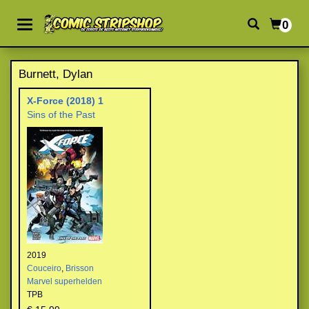
0
Burnett, Dylan
X-Force (2018) 1
Sins of the Past
2019
Couceiro
,
Brisson
Marvel superhelden
TPB