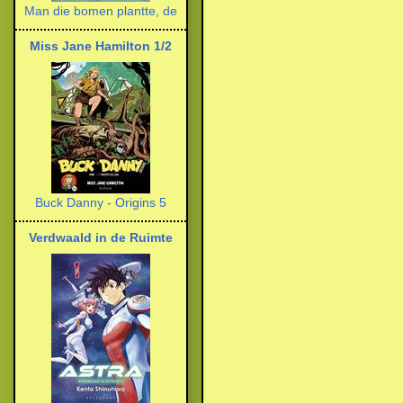
Man die bomen plantte, de
Miss Jane Hamilton 1/2
Buck Danny - Origins 5
Verdwaald in de Ruimte