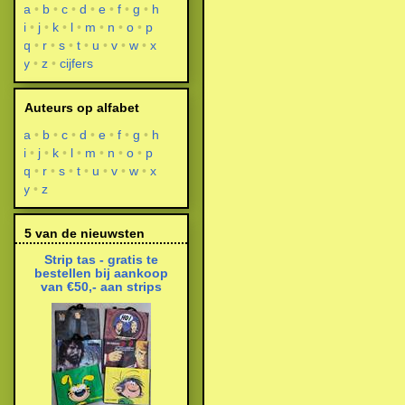
a
b
c
d
e
f
g
h
i
j
k
l
m
n
o
p
q
r
s
t
u
v
w
x
y
z
cijfers
Auteurs op alfabet
a
b
c
d
e
f
g
h
i
j
k
l
m
n
o
p
q
r
s
t
u
v
w
x
y
z
5 van de nieuwsten
Strip tas - gratis te
bestellen bij aankoop
van €50,- aan strips