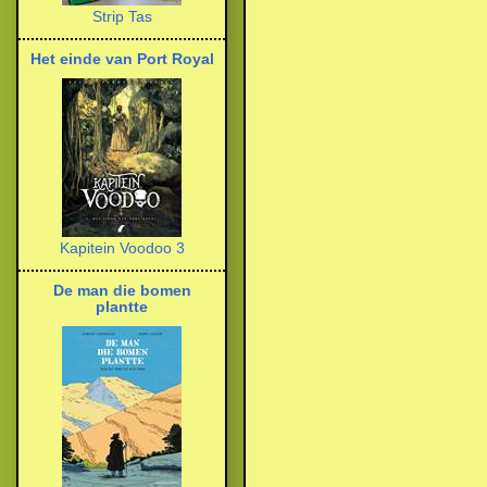
Strip Tas
Het einde van Port Royal
Kapitein Voodoo 3
De man die bomen
plantte